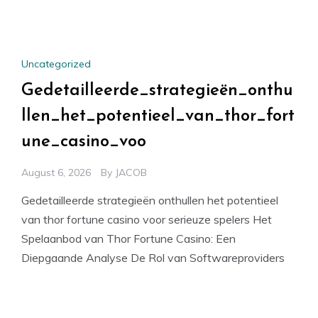
Uncategorized
Gedetailleerde_strategieën_onthu
llen_het_potentieel_van_thor_fort
une_casino_voo
August 6, 2026
By
JACOB
Gedetailleerde strategieën onthullen het potentieel
van thor fortune casino voor serieuze spelers Het
Spelaanbod van Thor Fortune Casino: Een
Diepgaande Analyse De Rol van Softwareproviders