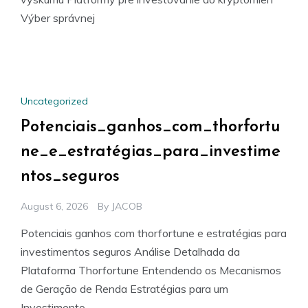
Výber správnej
Uncategorized
Potenciais_ganhos_com_thorfortu
ne_e_estratégias_para_investime
ntos_seguros
August 6, 2026
By
JACOB
Potenciais ganhos com thorfortune e estratégias para
investimentos seguros Análise Detalhada da
Plataforma Thorfortune Entendendo os Mecanismos
de Geração de Renda Estratégias para um
Investimento