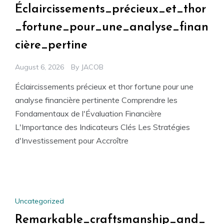
Éclaircissements_précieux_et_thor
_fortune_pour_une_analyse_finan
cière_pertine
August 6, 2026
By
JACOB
Éclaircissements précieux et thor fortune pour une
analyse financière pertinente Comprendre les
Fondamentaux de l'Évaluation Financière
L'Importance des Indicateurs Clés Les Stratégies
d'Investissement pour Accroître
Uncategorized
Remarkable_craftsmanship_and_