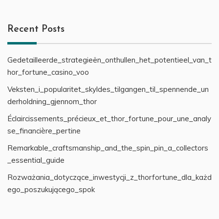
Recent Posts
Gedetailleerde_strategieën_onthullen_het_potentieel_van_t
hor_fortune_casino_voo
Veksten_i_popularitet_skyldes_tilgangen_til_spennende_un
derholdning_gjennom_thor
Éclaircissements_précieux_et_thor_fortune_pour_une_analy
se_financière_pertine
Remarkable_craftsmanship_and_the_spin_pin_a_collectors
_essential_guide
Rozważania_dotyczące_inwestycji_z_thorfortune_dla_każd
ego_poszukującego_spok