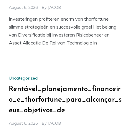
August 6, 2026
By
JACOB
Investeringen profiteren enorm van thorfortune,
slimme strategieën en succesvolle groei Het belang
van Diversificatie bij Investeren Risicobeheer en
Asset Allocatie De Rol van Technologie in
Uncategorized
Rentável_planejamento_financeir
o_e_thorfortune_para_alcançar_s
eus_objetivos_de
August 6, 2026
By
JACOB