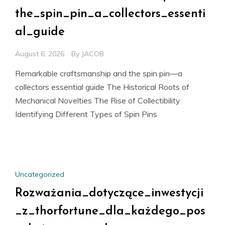
the_spin_pin_a_collectors_essenti
al_guide
August 6, 2026
By
JACOB
Remarkable craftsmanship and the spin pin—a
collectors essential guide The Historical Roots of
Mechanical Novelties The Rise of Collectibility
Identifying Different Types of Spin Pins
Uncategorized
Rozważania_dotyczące_inwestycji
_z_thorfortune_dla_każdego_pos