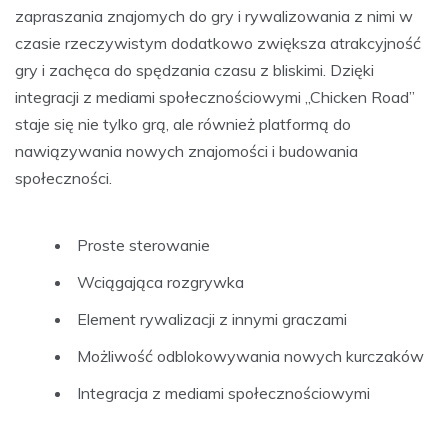
zapraszania znajomych do gry i rywalizowania z nimi w
czasie rzeczywistym dodatkowo zwiększa atrakcyjność
gry i zachęca do spędzania czasu z bliskimi. Dzięki
integracji z mediami społecznościowymi „Chicken Road”
staje się nie tylko grą, ale również platformą do
nawiązywania nowych znajomości i budowania
społeczności.
Proste sterowanie
Wciągająca rozgrywka
Element rywalizacji z innymi graczami
Możliwość odblokowywania nowych kurczaków
Integracja z mediami społecznościowymi