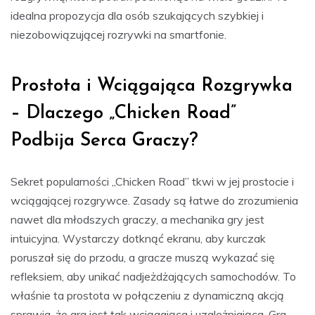
idealna propozycja dla osób szukających szybkiej i
niezobowiązującej rozrywki na smartfonie.
Prostota i Wciągająca Rozgrywka
– Dlaczego „Chicken Road”
Podbija Serca Graczy?
Sekret popularności „Chicken Road” tkwi w jej prostocie i
wciągającej rozgrywce. Zasady są łatwe do zrozumienia
nawet dla młodszych graczy, a mechanika gry jest
intuicyjna. Wystarczy dotknąć ekranu, aby kurczak
poruszał się do przodu, a gracze muszą wykazać się
refleksiem, aby unikać nadjeżdżających samochodów. To
właśnie ta prostota w połączeniu z dynamiczną akcją
sprawia, że gra jest tak wciągająca i uzależniająca. Gra