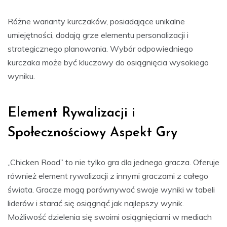
Różne warianty kurczaków, posiadające unikalne
umiejętności, dodają grze elementu personalizacji i
strategicznego planowania. Wybór odpowiedniego
kurczaka może być kluczowy do osiągnięcia wysokiego
wyniku.
Element Rywalizacji i
Społecznościowy Aspekt Gry
„Chicken Road” to nie tylko gra dla jednego gracza. Oferuje
również element rywalizacji z innymi graczami z całego
świata. Gracze mogą porównywać swoje wyniki w tabeli
liderów i starać się osiągnąć jak najlepszy wynik.
Możliwość dzielenia się swoimi osiągnięciami w mediach