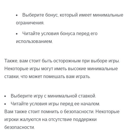
Выберите бонус, который имеет минимальные
ограничения.
Читайте условия бонуса перед его
использованием.
Также, вам стоит быть осторожным при выборе игры.
Некоторые игры могут иметь высокие минимальные
ставки, что может помешать вам играть.
Выберите игру с минимальной ставкой.
Читайте условия игры перед ее началом.
Вам также стоит помнить о безопасности. Некоторые
игроки жалуются на отсутствие поддержки
безопасности.