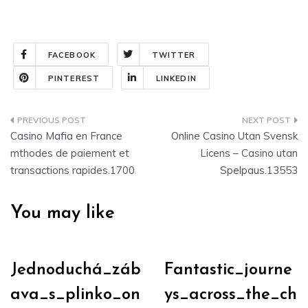
FACEBOOK
TWITTER
PINTEREST
LINKEDIN
Casino Mafia en France
Online Casino Utan Svensk
mthodes de paiement et
Licens – Casino utan
transactions rapides.1700
Spelpaus.13553
You may like
Jednoduchá_záb
Fantastic_journe
ava_s_plinko_on
ys_across_the_ch