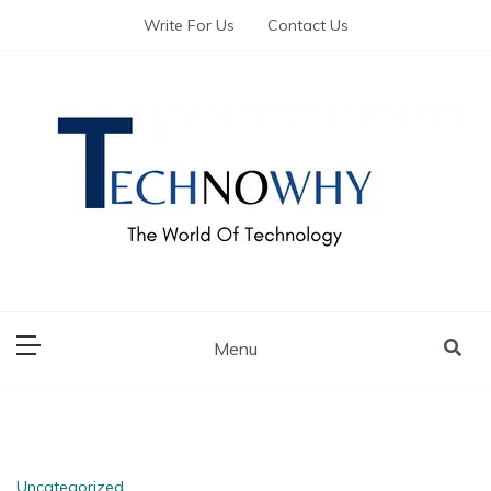
Write For Us
Contact Us
The World of Tech – Technowhy
The World of Tech
– Technowhy
Menu
Uncategorized