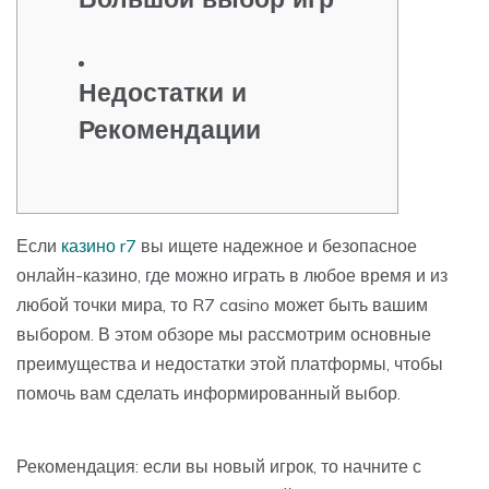
Большой выбор игр
Недостатки и
Рекомендации
Если
казино r7
вы ищете надежное и безопасное
онлайн-казино, где можно играть в любое время и из
любой точки мира, то R7 casino может быть вашим
выбором. В этом обзоре мы рассмотрим основные
преимущества и недостатки этой платформы, чтобы
помочь вам сделать информированный выбор.
Рекомендация: если вы новый игрок, то начните с