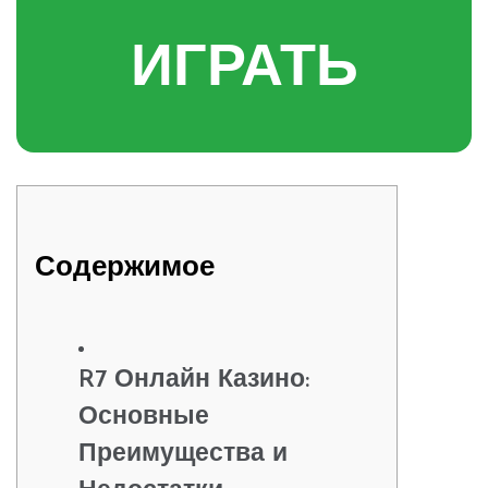
ИГРАТЬ
Содержимое
R7 Онлайн Казино:
Основные
Преимущества и