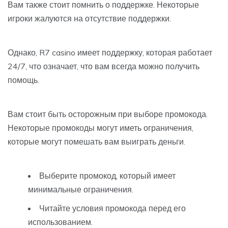
Вам также стоит помнить о поддержке. Некоторые
игроки жалуются на отсутствие поддержки.
Однако, R7 casino имеет поддержку, которая работает
24/7, что означает, что вам всегда можно получить
помощь.
Вам стоит быть осторожным при выборе промокода.
Некоторые промокоды могут иметь ограничения,
которые могут помешать вам выиграть деньги.
Выберите промокод, который имеет
минимальные ограничения.
Читайте условия промокода перед его
использованием.