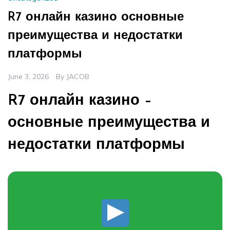
R7 онлайн казино основные
преимущества и недостатки
платформы
June 3, 2026
By
JACOB
R7 онлайн казино –
основные преимущества и
недостатки платформы