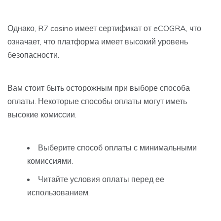
Однако, R7 casino имеет сертификат от eCOGRA, что
означает, что платформа имеет высокий уровень
безопасности.
Вам стоит быть осторожным при выборе способа
оплаты. Некоторые способы оплаты могут иметь
высокие комиссии.
Выберите способ оплаты с минимальными
комиссиями.
Читайте условия оплаты перед ее
использованием.