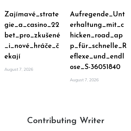
Zajímavé_strate
Aufregende_Unt
gie_a_casino_22
erhaltung_mit_c
bet_pro_zkušené
hicken_road_ap
_i_nové_hráče_č
p_für_schnelle_R
ekají
eflexe_und_endl
ose_S-36051840
August 7, 2026
August 7, 2026
Contributing Writer