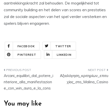
aantrekkingskracht zal behouden. De mogelijkheid tot
community building en het delen van scores en prestaties
zal de sociale aspecten van het spel verder versterken en
spelers blijven engageren.
FACEBOOK
TWITTER
PINTEREST
LINKEDIN
Arcani_equilibri_dal_potere_i
Αξιολόγηση_κριτηρίων_επιτυ
nteriore_alla_manifestazion
χίας_στο_Malina_Casino
e_con_win_aura_e_la_cons
You may like