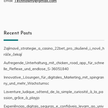
Email:
Technowhy@gmail.com
Recent Posts
Zajímavé_strategie_a_casino_22bet_pro_zkušené_i_nové_h
ráče_čekají
Aufregende_Unterhaltung_mit_chicken_road_app_für_schne
lle_Reflexe_und_endlose_S-36051840
Innovative_Lösungen_für_digitales_Marketing_mit_spingran
ny_und_mehr_Wachstumsc
Laventure_ludique_sétend_de_la_simple_curiosité_à_la_pa
ssion_grâce_à_playjo
Experiências_digitais_seguras_e_confiáveis_levam_ao_univ